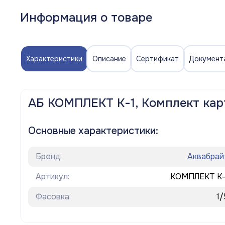
Полотенцесушители
Информация о товаре
Мойки
Система отопления
Характеристики
Описание
Сертификат
Документ
Теплоизоляция
АБ КОМПЛЕКТ К-1, Комплект к
Товары для Ванной комнаты и туалета
Мебель для кухни
Основные характеристики:
Вентиляционное оборудование
Бренд:
Аквабрай
Хозтовары
Артикул:
КОМПЛЕКТ К-
Фасовка:
1/