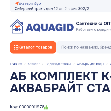
Екатеринбург
Сибирский тракт, дом 12 ст. 2, офис 302/2
Сантехника О
Работаем с юридич
Каталог товаров
Главная
Каталог
Водоподготовка
Фильры для воды
Смесители
АБ КОМПЛЕКТ К-
Трубы
АКВАБРАЙТ СТ
Фитинги
Гибкая подводка, сливные/заливные
Код: 00000011976
шланги