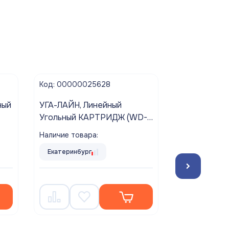
Код: 00000025628
Код: 000000
ный
УГА-ЛАЙН, Линейный
Насос погр
Угольный КАРТРИДЖ (WD-
дренажный 
-Q)
2586C-Q-RU-6) пост-
Наличие товара:
Наличие това
Т.
фильтр АКВАБРАЙТ для
Екатеринбург
Екатеринбур
сорбционной очистки воды,
5 042.6