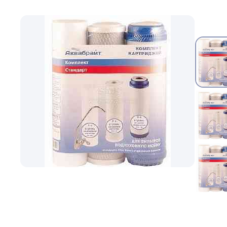
Шланги садовые
Запорная арматура
Насосное Оборудование
Канализационное оборудование
Водосмывная арматура
Водоподготовка
Контрольно-измерительные приборы
Котлы
Водонагреватели
Инсталляции и унитазы