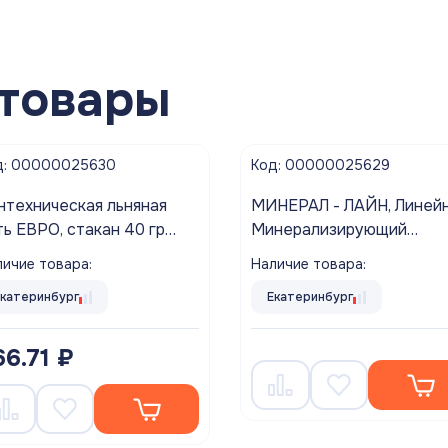
товары
д: 00000025630
Код: 00000025629
нтехническая льняная
МИНЕРАЛ - ЛАЙН, Линей
ть ЕВРО, стакан 40 гр
Минерализирующий
uaflax nano
КАРТРИДЖ (WD-2586CY
ичие товара:
Наличие товара:
пост-фильтр АКВАБРАЙ
Екатеринбург
Екатеринбург
66.71 ₽