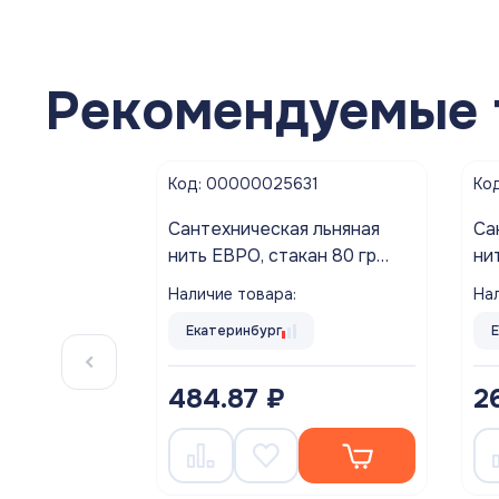
Рекомендуемые 
Код: 00000025631
Ко
Cантехническая льняная
Cа
нить ЕВРО, стакан 80 гр
ни
Aquaflax nano
Aq
Наличие товара:
Нал
Екатеринбург
484.87 ₽
2