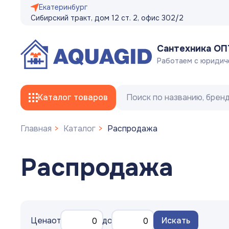
Екатеринбург
Сибирский тракт, дом 12 ст. 2, офис 302/2
Сантехника О
Работаем с юридич
Каталог товаров
Главная
Каталог
Распродажа
Смесители
Распродажа
Трубы
Фитинги
Гибкая подводка, сливные/заливные
Цена
от
до
Искать
шланги