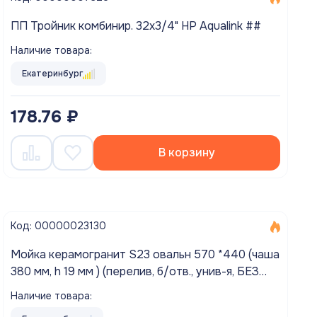
ПП Тройник комбинир. 32х3/4" НР Aqualink ##
Наличие товара:
Екатеринбург
178.76 ₽
В корзину
Код: 00000023130
Мойка керамогранит S23 овальн 570 *440 (чаша
380 мм, h 19 мм ) (перелив, б/отв., унив-я, БЕЗ
СИФОНА.) матовый ТЕМНО-СЕРЫЙ
Наличие товара: