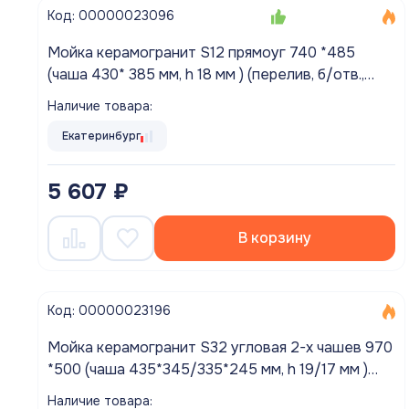
Код: 00000023096
Мойка керамогранит S12 прямоуг 740 *485
(чаша 430* 385 мм, h 18 мм ) (перелив, б/отв.,
унив-я, БЕЗ СИФОНА.) матовый ЛЕН
Наличие товара:
Екатеринбург
5 607 ₽
В корзину
Код: 00000023196
Мойка керамогранит S32 угловая 2-х чашев 970
*500 (чаша 435*345/335*245 мм, h 19/17 мм )
матовый БЕЖЕВЫЙ
Наличие товара: