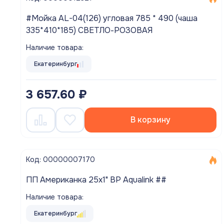
Полотенцесушители
#Мойка AL-04(126) угловая 785 * 490 (чаша
335*410*185) СВЕТЛО-РОЗОВАЯ
Мойки
Наличие товара:
Система отопления
Екатеринбург
Теплоизоляция
3 657.60 ₽
Товары для Ванной комнаты и туалета
В корзину
Мебель для кухни
Вентиляционное оборудование
Код: 00000007170
Хозтовары
ПП Американка 25х1" ВР Aqualink ##
Наличие товара:
Екатеринбург