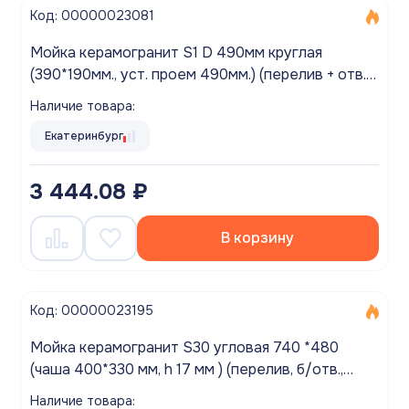
Код: 00000023081
Мойка керамогранит S1 D 490мм круглая
(390*190мм., уст. проем 490мм.) (перелив + отв.
под смес., БЕЗ СИФОНА.) матовый ДАКАР
Наличие товара:
Екатеринбург
3 444.08 ₽
В корзину
Код: 00000023195
Мойка керамогранит S30 угловая 740 *480
(чаша 400*330 мм, h 17 мм ) (перелив, б/отв.,
унив-я, БЕЗ СИФОНА.) матовый БЕЖЕВЫЙ
Наличие товара: