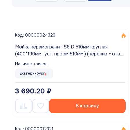
Шланги садовые
Запорная арматура
Код: 00000024329
Насосное Оборудование
Мойка керамогранит S6 D 510мм круглая
Канализационное оборудование
(400*190мм., уст. проем 510мм.) (перелив + отв.
под смес., БЕЗ СИФОНА.) матовый ДАККАР
Водосмывная арматура
Наличие товара:
Водоподготовка
Екатеринбург
Контрольно-измерительные приборы
3 690.20 ₽
Котлы
В корзину
Водонагреватели
Инсталляции и унитазы
Код: 00000012321