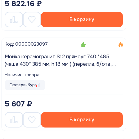
5 822.16 ₽
В корзину
Код: 00000023097
Мойка керамогранит S12 прямоуг 740 *485
(чаша 430* 385 мм, h 18 мм ) (перелив, б/отв.,
унив-я, БЕЗ СИФОНА.) матовый САФАРИ
Наличие товара:
Екатеринбург
5 607 ₽
В корзину