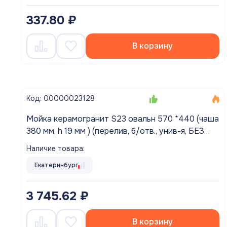
337.80 ₽
В корзину
Код: 00000023128
Мойка керамогранит S23 овальн 570 *440 (чаша
380 мм, h 19 мм ) (перелив, б/отв., унив-я, БЕЗ
СИФОНА..) матовый ЧЕРНЫЙ
Наличие товара:
Екатеринбург
3 745.62 ₽
В корзину