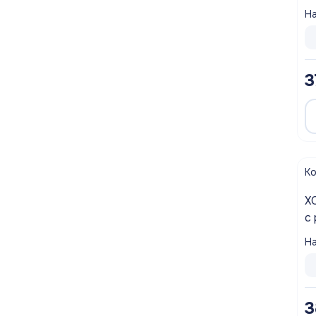
ш
На
3
К
ХОМУТ СА
с
ш
На
3