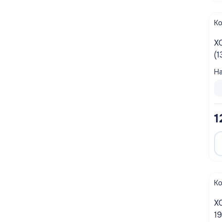
Полотенцесушители
К
Мойки
ХОМУТ СА
(138-1
Система отопления
На
Теплоизоляция
Товары для Ванной комнаты и туалета
1
Мебель для кухни
Вентиляционное оборудование
Хозтовары
К
ХОМУТ СА
1