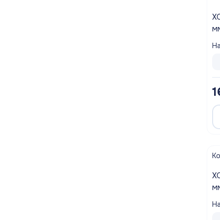
ХОМУТ 
м
На
1
К
ХОМУТ Ч
м
На