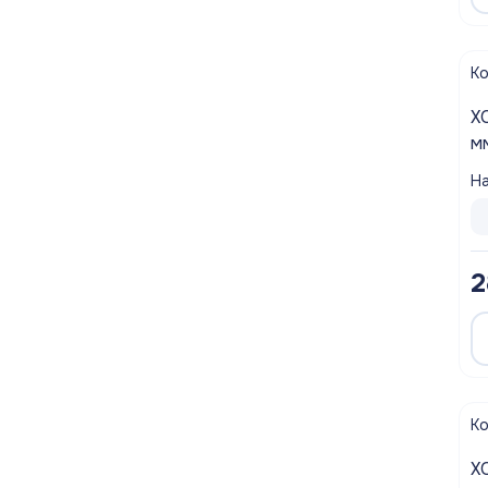
К
ХОМУТ Ч
м
На
2
К
ХОМУТ Ч