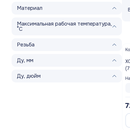
Материал
Шланги садовые
Запорная арматура
Максимальная рабочая температура,
°С
Насосное Оборудование
Резьба
Канализационное оборудование
К
Ду, мм
Водосмывная арматура
ХОМУТ САН
(73-80)
Водоподготовка
Ду, дюйм
На
Контрольно-измерительные приборы
Котлы
7
Водонагреватели
Инсталляции и унитазы