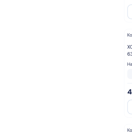
К
ХОМУТ С
6
ш
На
4
К