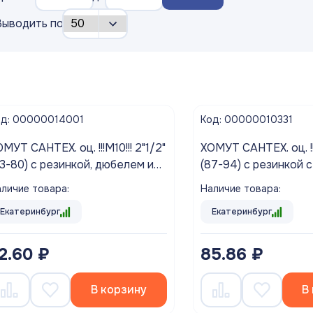
Выводить по
од: 00000014001
Код: 00000010331
ТЕХ. оц. !!!М10!!! 2"1/2"
ХОМУТ САНТЕХ. оц. !!!М10!!! 3"
 с резинкой, дюбелем и
(87-94) с резинкой 
шурупом (1/80)
шурупом (1/50)
личие товара:
Наличие товара:
Екатеринбург
Екатеринбург
2.60 ₽
85.86 ₽
В корзину
В