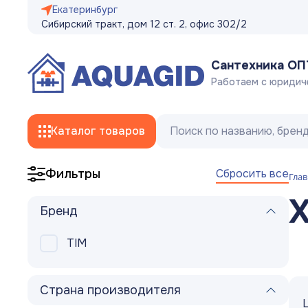
Екатеринбург
Сибирский тракт, дом 12 ст. 2, офис 302/2
Сантехника О
Работаем с юридич
Каталог товаров
Сбросить все
Фильтры
Глав
Смесители
Бренд
Трубы
TIM
Фитинги
Гибкая подводка, сливные/заливные
Страна производителя
шланги