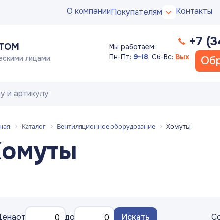
О компании
Контакты
Покупателям
+7 (3
ПТОМ
Мы работаем:
Пн-Пт:
9-18
,
Сб-Вс:
Вых
ескими лицами
Обр
ная
Каталог
Вентиляционное оборудование
Хомуты
Хомуты
Цена
от
до
Искать
Со