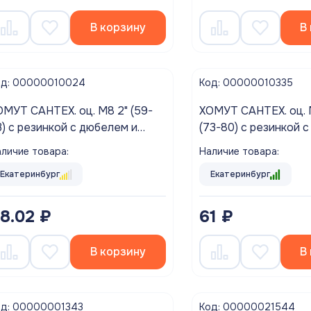
В корзину
В
од: 00000010024
Код: 00000010335
АНТЕХ. оц. М8 2" (59-
ХОМУТ САНТЕХ. оц. М8 2"1/2"
3) с резинкой с дюбелем и
(73-80) с резинкой 
урупом (5/80)
шурупом (5/80)
личие товара:
Наличие товара:
Екатеринбург
Екатеринбург
8.02 ₽
61 ₽
В корзину
В
од: 00000001343
Код: 00000021544