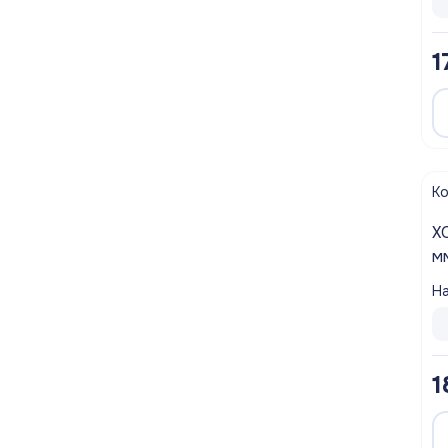
1
К
ХОМУТ Ч
м
На
1