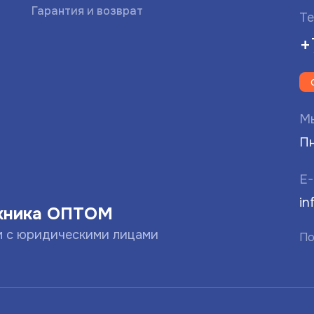
Гарантия и возврат
Те
+
Мы
Пн
E-
in
хника ОПТОМ
м с юридическими лицами
По