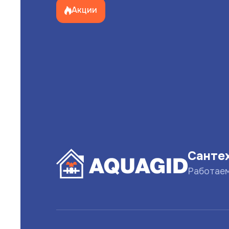
Акции
Санте
Работае