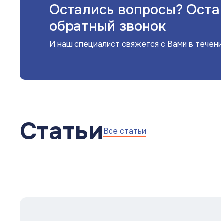
Остались вопросы? Оста
Шланги садовые
обратный звонок
Запорная арматура
И наш специалист свяжется с Вами в течен
Насосное Оборудование
Канализационное оборудование
Водосмывная арматура
Статьи
Водоподготовка
Все статьи
Контрольно-измерительные приборы
Котлы
Водонагреватели
Инсталляции и унитазы