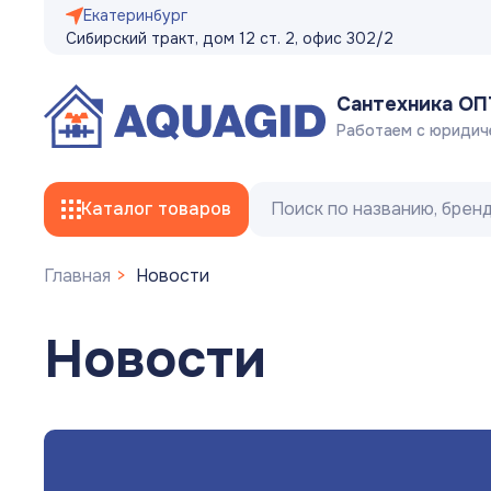
Екатеринбург
Сибирский тракт, дом 12 ст. 2, офис 302/2
Сантехника О
Работаем с юридич
Каталог товаров
Главная
Новости
Смесители
Новости
Трубы
Фитинги
Гибкая подводка, сливные/заливные
шланги