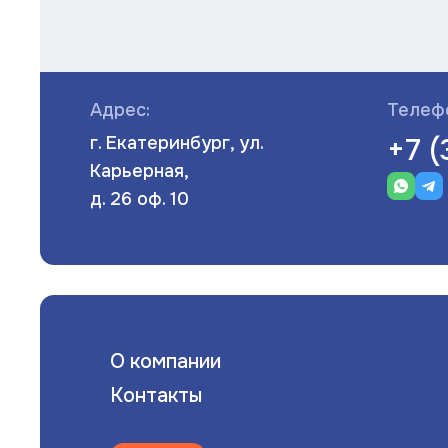
Полотенцесушители
Мойки
Адрес:
Телеф
Система отопления
+7 
г. Екатеринбург, ул.
Теплоизоляция
Карьерная,
д. 26 оф. 10
Товары для Ванной комнаты и туалета
Мебель для кухни
Вентиляционное оборудование
Хозтовары
О компании
Контакты