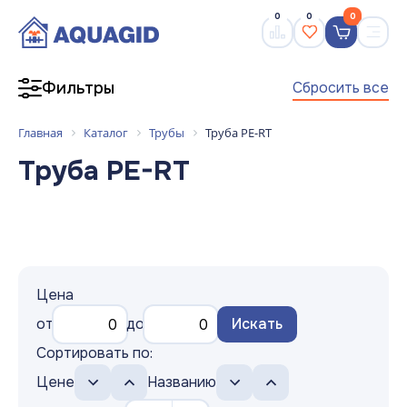
0
0
0
Сбросить все
Фильтры
Главная
Каталог
Трубы
Труба PE-RT
Труба PE-RT
Цена
от
до
Искать
Сортировать по:
Цене
Названию